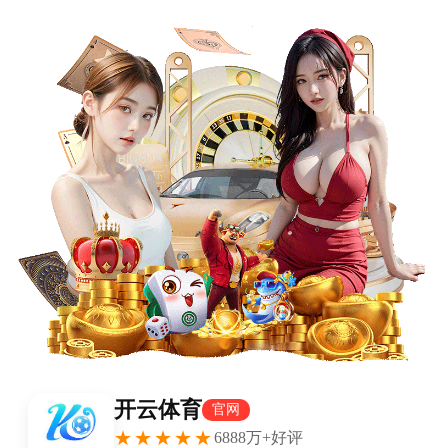
首页
/
法甲
/
内容详情
巴斯勒：吕迪格砸裁判的举动太夸
张，德国国家队应该永远开除他
xiaoqiao
2025-09-13
359